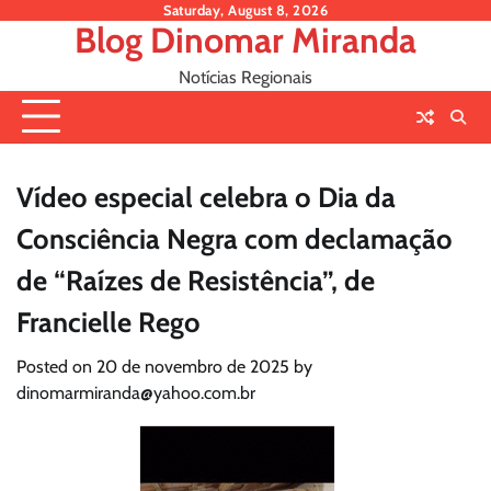
Skip
Saturday, August 8, 2026
Blog Dinomar Miranda
to
content
Notícias Regionais
Vídeo especial celebra o Dia da
Consciência Negra com declamação
de “Raízes de Resistência”, de
Francielle Rego
Posted on
20 de novembro de 2025
by
dinomarmiranda@yahoo.com.br