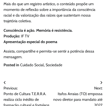
Mais do que um registro artístico, o conteúdo propõe um
momento de reflexão sobre a importância da consciência
racial e da valorização das raízes que sustentam nossa
trajetória coletiva.
Consciência é ação. Memória é resistência.
Produção:
IF TV
Apresentação especial do poema
Assista, compartilhe e permita-se sentir a potência dessa
mensagem.
Posted in
Cuidado Social
,
Sociedade
Navegação
Previous:
Next:
de
Ponto de Cultura T.E.R.R.A.
Itafos Arraias (TO) empossa
Post
realiza ciclo inédito de
novo diretor para mandato até
formação cultural e fortalece
2027