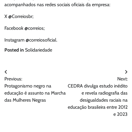
acompanhados nas redes sociais oficiais da empresa:
X @Correiosbr;
Facebook @correios;
Instagram @correiosoficial.
Posted in
Solidariedade
Navegação
Previous:
Next:
de
Protagonismo negro na
CEDRA divulga estudo inédito
Post
educação é assunto na Marcha
e revela radiografia das
das Mulheres Negras
desigualdades raciais na
educação brasileira entre 2012
e 2023