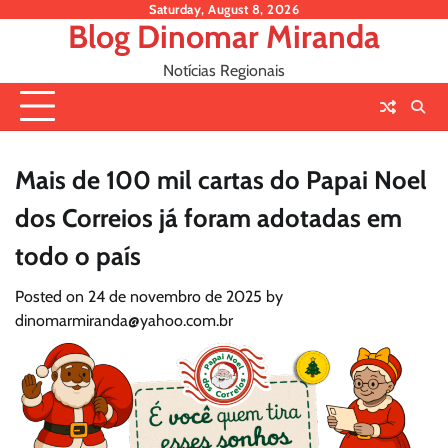
Skip
Saturday, August 8, 2026
Blog Dinomar Miranda
to
content
Notícias Regionais
Mais de 100 mil cartas do Papai Noel
dos Correios já foram adotadas em
todo o país
Posted on
24 de novembro de 2025
by
dinomarmiranda@yahoo.com.br