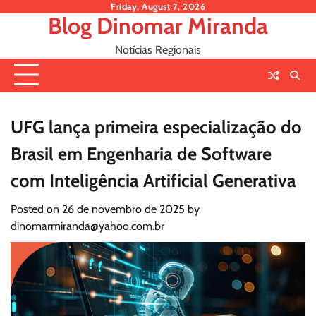
Skip
Friday, August 7, 2026
Blog Dinomar Miranda
to
content
Notícias Regionais
UFG lança primeira especialização do
Brasil em Engenharia de Software
com Inteligência Artificial Generativa
Posted on
26 de novembro de 2025
by
dinomarmiranda@yahoo.com.br