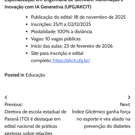
Inovação com IA Generativa (UFG/AKCIT)
Publicação do edital: 18 de novembro de 2025
Inscrições: 25/11 a 02/12/2025
Modalidade: 100% a distância
Vagas: 10 vagas públicas
Início das aulas: 23 de fevereiro de 2026
Site para inscrição e edital
completo:
https://akcit.ufg.br/
Posted in
Educação
Navegação
Previous:
Next:
de
Diretora de escola estadual de
Índice Glicêmico ganha força
Post
Paranã (TO) é destaque em
no esporte e vira aliado na
edital nacional de práticas
prevenção do diabetes
gestoras sobre relações