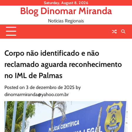
Skip
Saturday, August 8, 2026
Blog Dinomar Miranda
to
content
Notícias Regionais
Corpo não identificado e não
reclamado aguarda reconhecimento
no IML de Palmas
Posted on
3 de dezembro de 2025
by
dinomarmiranda@yahoo.com.br