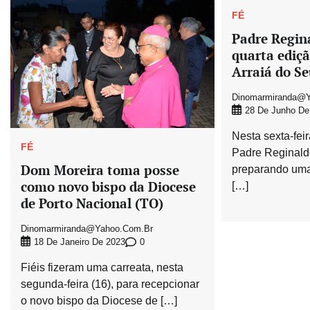
FÉ
Padre Regin
quarta ediçã
Arraiá do Se
Dinomarmiranda@y
28 De Junho De
Nesta sexta-feir
FÉ
Padre Reginaldo
Dom Moreira toma posse
preparando uma
como novo bispo da Diocese
[…]
de Porto Nacional (TO)
Dinomarmiranda@yahoo.com.br
0
18 De Janeiro De 2023
Fiéis fizeram uma carreata, nesta
segunda-feira (16), para recepcionar
o novo bispo da Diocese de […]