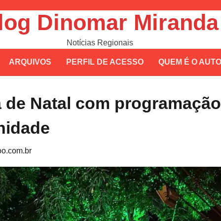
log Dinomar Miranda
Notícias Regionais
ARQUIVOS
PERFIL DE ACESSO
QUEM É O AUT
ta de Natal com programação
nidade
o.com.br