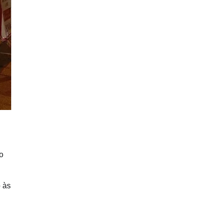
o
o às