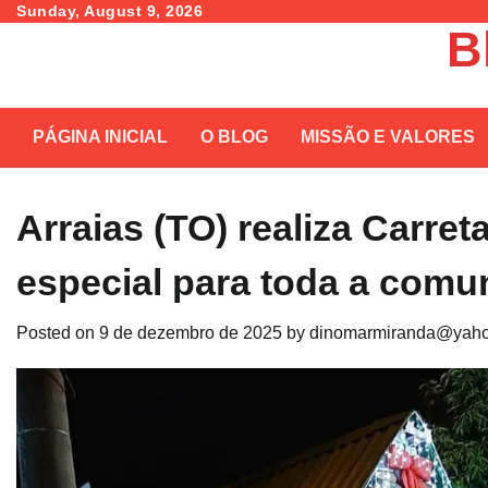
Skip
Sunday, August 9, 2026
B
to
content
PÁGINA INICIAL
O BLOG
MISSÃO E VALORES
Arraias (TO) realiza Carre
especial para toda a comu
Posted on
9 de dezembro de 2025
by
dinomarmiranda@yaho