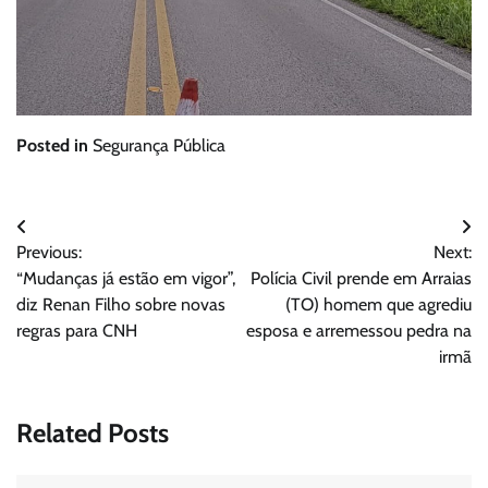
Posted in
Segurança Pública
Navegação
Previous:
Next:
de
“Mudanças já estão em vigor”,
Polícia Civil prende em Arraias
Post
diz Renan Filho sobre novas
(TO) homem que agrediu
regras para CNH
esposa e arremessou pedra na
irmã
Related Posts