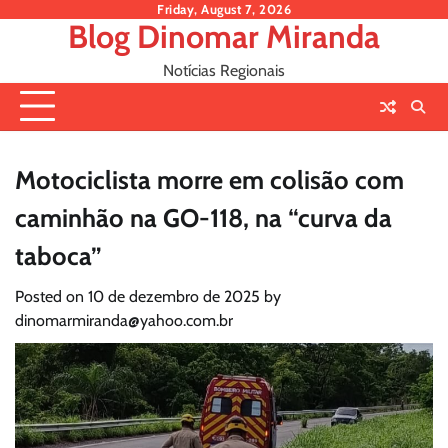
Skip
Friday, August 7, 2026
Blog Dinomar Miranda
to
content
Notícias Regionais
Motociclista morre em colisão com
caminhão na GO-118, na “curva da
taboca”
Posted on
10 de dezembro de 2025
by
dinomarmiranda@yahoo.com.br