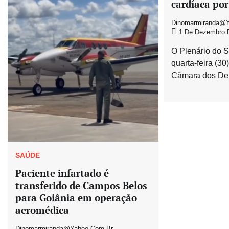
cardíaca por
Dinomarmiranda@y
1 De Dezembro 
O Plenário do S
quarta-feira (3
Câmara dos Dep
SAÚDE
Paciente infartado é
transferido de Campos Belos
para Goiânia em operação
aeromédica
Dinomarmiranda@yahoo.com.br