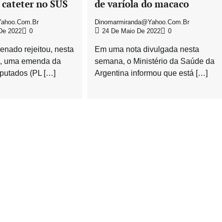
 cateter no SUS
de varíola do macaco
ahoo.com.br
Dinomarmiranda@yahoo.com.br
De 2022
0
24 De Maio De 2022
0
enado rejeitou, nesta
Em uma nota divulgada nesta
0), uma emenda da
semana, o Ministério da Saúde da
utados (PL […]
Argentina informou que está […]