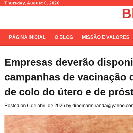
Skip
Thursday, August 6, 2026
B
to
content
PÁGINA INICIAL
O BLOG
MISSÃO E VALORES
Empresas deverão disponib
campanhas de vacinação 
de colo do útero e de prós
Posted on
6 de abril de 2026
by
dinomarmiranda@yahoo.com