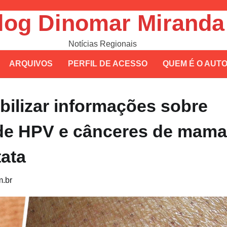
log Dinomar Miranda
Notícias Regionais
ARQUIVOS
PERFIL DE ACESSO
QUEM É O AUT
ilizar informações sobre
de HPV e cânceres de mama
tata
.br