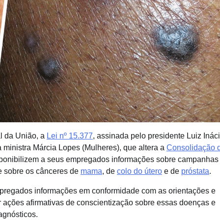
al da União, a
Lei nº 15.377
, assinada pelo presidente Luiz Inác
a ministra Márcia Lopes (Mulheres), que altera a
Consolidação 
sponibilizem a seus empregados informações sobre campanhas
 sobre os cânceres de
mama
, de
colo do útero
e de
próstata
.
mpregados informações em conformidade com as orientações e
ações afirmativas de conscientização sobre essas doenças e
agnósticos.