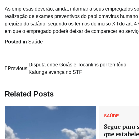
As empresas deverão, ainda, informar a seus empregados sob
realização de exames preventivos do papilomavírus humano 
prejuízo do salário, segundo os termos do inciso XII do art. 
em que o empregado poderá deixar de comparecer ao serviço
Posted in
Saúde
Navegação
Disputa entre Goiás e Tocantins por território
Previous:
Kalunga avança no STF
de
Post
Related Posts
SAÚDE
Segue para 
que estabele