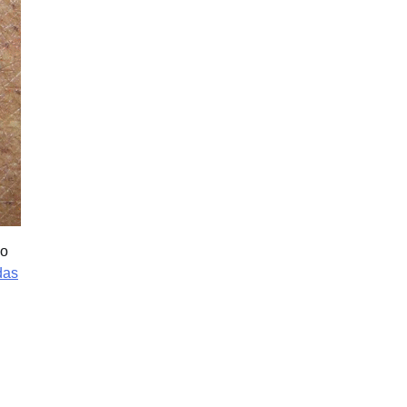
io
das