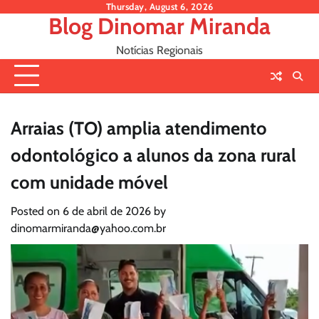
Skip
Thursday, August 6, 2026
Blog Dinomar Miranda
to
content
Notícias Regionais
Arraias (TO) amplia atendimento
odontológico a alunos da zona rural
com unidade móvel
Posted on
6 de abril de 2026
by
dinomarmiranda@yahoo.com.br