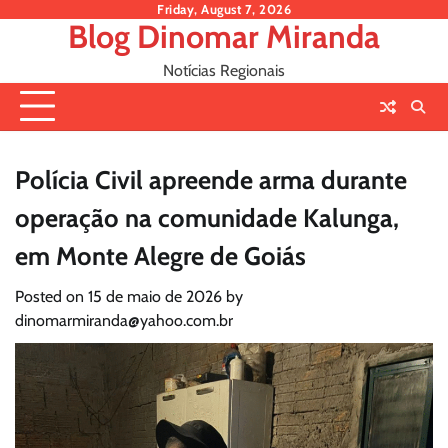
Skip
Friday, August 7, 2026
Blog Dinomar Miranda
to
content
Notícias Regionais
Polícia Civil apreende arma durante
operação na comunidade Kalunga,
em Monte Alegre de Goiás
Posted on
15 de maio de 2026
by
dinomarmiranda@yahoo.com.br