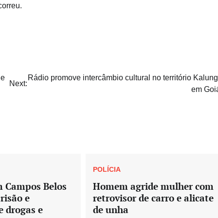
correu.
 e
Rádio promove intercâmbio cultural no território Kalung
Next:
em Goi
POLÍCIA
m Campos Belos
Homem agride mulher com
risão e
retrovisor de carro e alicate
e drogas e
de unha