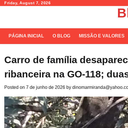
Skip
Friday, August 7, 2026
B
to
content
PÁGINA INICIAL
O BLOG
MISSÃO E VALORES
Carro de família desapare
ribanceira na GO-118; du
Posted on
7 de junho de 2026
by
dinomarmiranda@yahoo.co