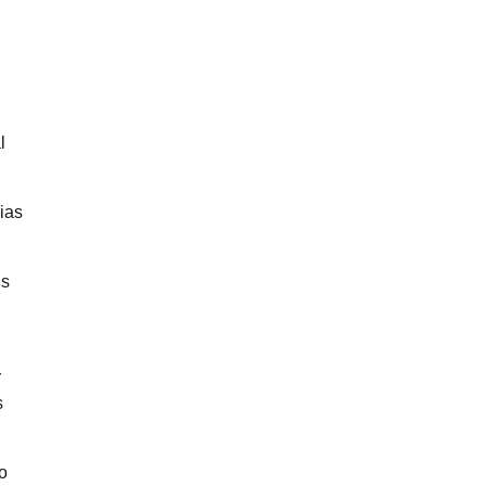
l
ias
us
r
s
o