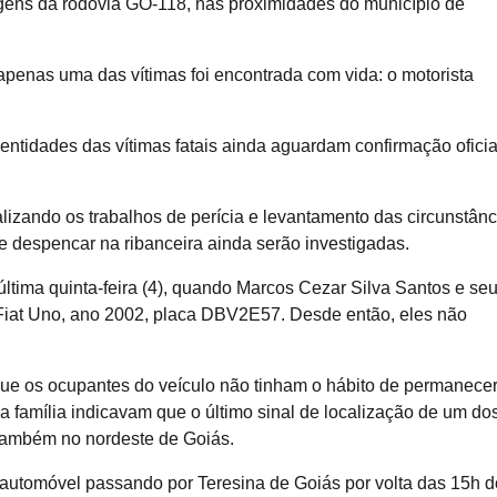
rgens da rodovia GO-118, nas proximidades do município de
apenas uma das vítimas foi encontrada com vida: o motorista
ntidades das vítimas fatais ainda aguardam confirmação oficia
lizando os trabalhos de perícia e levantamento das circunstânc
 e despencar na ribanceira ainda serão investigadas.
última quinta-feira (4), quando Marcos Cezar Silva Santos e se
Fiat Uno, ano 2002, placa DBV2E57. Desde então, eles não
que os ocupantes do veículo não tinham o hábito de permanece
a família indicavam que o último sinal de localização de um do
 também no nordeste de Goiás.
utomóvel passando por Teresina de Goiás por volta das 15h d