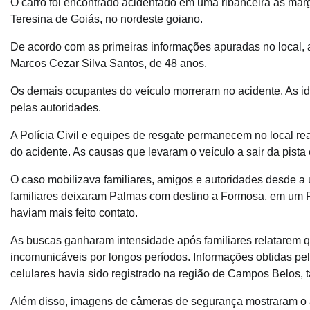
O carro foi encontrado acidentado em uma ribanceira às ma
Teresina de Goiás, no nordeste goiano.
De acordo com as primeiras informações apuradas no local, 
Marcos Cezar Silva Santos, de 48 anos.
Os demais ocupantes do veículo morreram no acidente. As ide
pelas autoridades.
A Polícia Civil e equipes de resgate permanecem no local rea
do acidente. As causas que levaram o veículo a sair da pista
O caso mobilizava familiares, amigos e autoridades desde a 
familiares deixaram Palmas com destino a Formosa, em um 
haviam mais feito contato.
As buscas ganharam intensidade após familiares relatarem 
incomunicáveis por longos períodos. Informações obtidas pel
celulares havia sido registrado na região de Campos Belos,
Além disso, imagens de câmeras de segurança mostraram o a