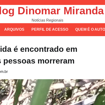
log Dinomar Miranda
Notícias Regionais
ARQUIVOS
PERFIL DE ACESSO
QUEM É O AUT
cida é encontrado em
as pessoas morreram
m.br