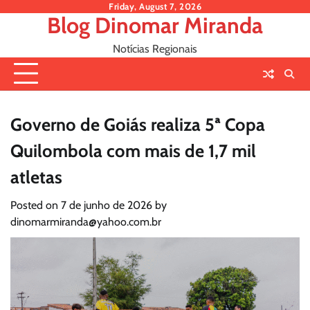
Skip
Friday, August 7, 2026
Blog Dinomar Miranda
to
content
Notícias Regionais
Governo de Goiás realiza 5ª Copa
Quilombola com mais de 1,7 mil
atletas
Posted on
7 de junho de 2026
by
dinomarmiranda@yahoo.com.br