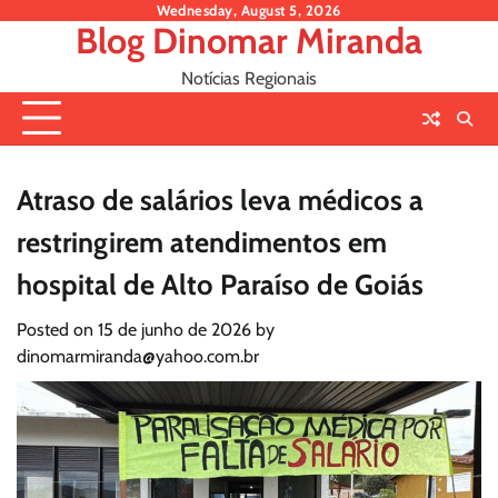
Skip
Wednesday, August 5, 2026
Blog Dinomar Miranda
to
content
Notícias Regionais
Atraso de salários leva médicos a
restringirem atendimentos em
hospital de Alto Paraíso de Goiás
Posted on
15 de junho de 2026
by
dinomarmiranda@yahoo.com.br