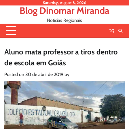
Skip
Saturday, August 8, 2026
Blog Dinomar Miranda
to
content
Notícias Regionais
Aluno mata professor a tiros dentro
de escola em Goiás
Posted on
30 de abril de 2019
by