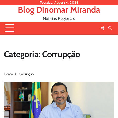
Skip
Tuesday, August 4, 2026
Blog Dinomar Miranda
to
content
Notícias Regionais
Categoria:
Corrupção
Home
Corrupção