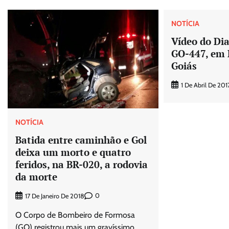
NOTÍCIA
Vídeo do Dia
GO-447, em 
Goiás
1 De Abril De 201
NOTÍCIA
Batida entre caminhão e Gol
deixa um morto e quatro
feridos, na BR-020, a rodovia
da morte
0
17 De Janeiro De 2018
O Corpo de Bombeiro de Formosa
(GO) registrou mais um gravíssimo