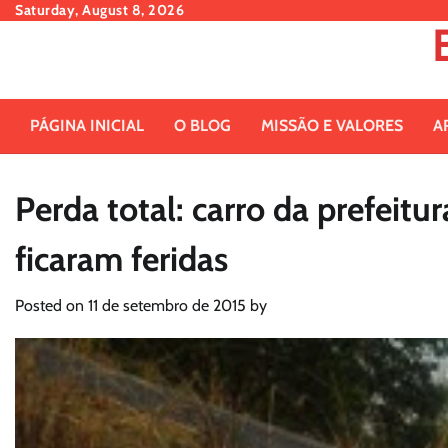
Skip
Saturday, August 8, 2026
to
content
PÁGINA INICIAL
O BLOG
MISSÃO E VALORES
A
Perda total: carro da prefeitu
ficaram feridas
Posted on
11 de setembro de 2015
by