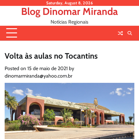
Skip
Saturday, August 8, 2026
Blog Dinomar Miranda
to
content
Notícias Regionais
Volta às aulas no Tocantins
Posted on
15 de maio de 2021
by
dinomarmiranda@yahoo.com.br