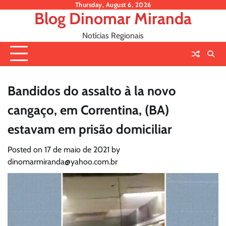
Skip
Thursday, August 6, 2026
Blog Dinomar Miranda
to
content
Notícias Regionais
Bandidos do assalto à la novo
cangaço, em Correntina, (BA)
estavam em prisão domiciliar
Posted on
17 de maio de 2021
by
dinomarmiranda@yahoo.com.br