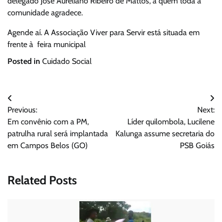
delegado José Aureliano Ribeiro de Mattos, a quem toda a
comunidade agradece.
Agende aí. A Associação Viver para Servir está situada em
frente à feira municipal
Posted in
Cuidado Social
Navegação
Previous:
Next:
de
Em convênio com a PM,
Líder quilombola, Lucilene
Post
patrulha rural será implantada
Kalunga assume secretaria do
em Campos Belos (GO)
PSB Goiás
Related Posts