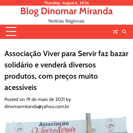
Skip
Thursday, August 6, 2026
Blog Dinomar Miranda
to
content
Notícias Regionais
Associação Viver para Servir faz bazar
solidário e venderá diversos
produtos, com preços muito
acessíveis
Posted on
19 de maio de 2021
by
dinomarmiranda@yahoo.com.br