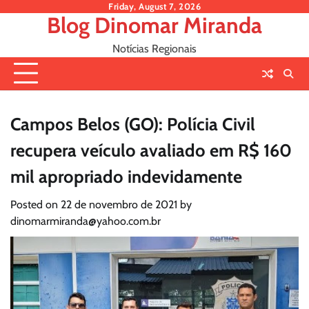
Skip
Friday, August 7, 2026
Blog Dinomar Miranda
to
content
Notícias Regionais
Campos Belos (GO): Polícia Civil
recupera veículo avaliado em R$ 160
mil apropriado indevidamente
Posted on
22 de novembro de 2021
by
dinomarmiranda@yahoo.com.br