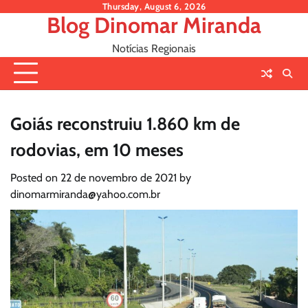
Skip
Thursday, August 6, 2026
Blog Dinomar Miranda
to
content
Notícias Regionais
Goiás reconstruiu 1.860 km de
rodovias, em 10 meses
Posted on
22 de novembro de 2021
by
dinomarmiranda@yahoo.com.br