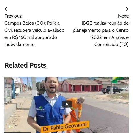
Navegação
Previous:
Next:
de
Campos Belos (GO): Polícia
IBGE realiza reunião de
Post
Civil recupera veículo avaliado
planejamento para o Censo
em R$ 160 mil apropriado
2022, em Arraias e
indevidamente
Combinado (TO)
Related Posts