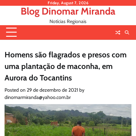
Skip
Friday, August 7, 2026
Blog Dinomar Miranda
to
content
Notícias Regionais
Homens são flagrados e presos com
uma plantação de maconha, em
Aurora do Tocantins
Posted on
29 de dezembro de 2021
by
dinomarmiranda@yahoo.com.br