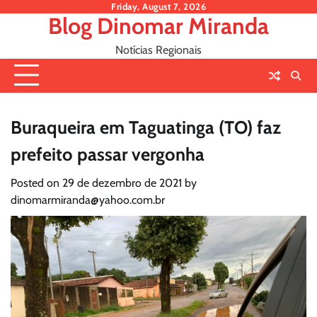
Skip
Friday, August 7, 2026
Blog Dinomar Miranda
to
content
Notícias Regionais
Buraqueira em Taguatinga (TO) faz
prefeito passar vergonha
Posted on
29 de dezembro de 2021
by
dinomarmiranda@yahoo.com.br