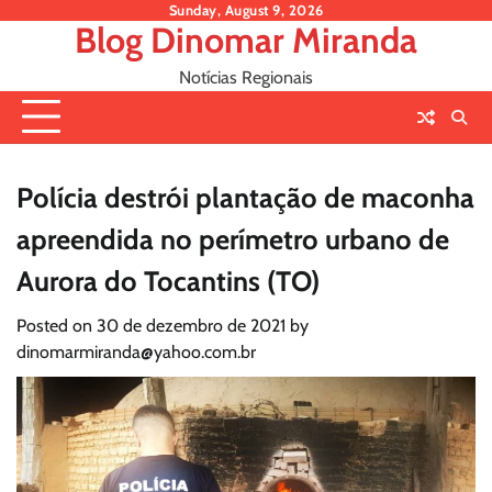
Skip
Sunday, August 9, 2026
Blog Dinomar Miranda
to
content
Notícias Regionais
Polícia destrói plantação de maconha
apreendida no perímetro urbano de
Aurora do Tocantins (TO)
Posted on
30 de dezembro de 2021
by
dinomarmiranda@yahoo.com.br