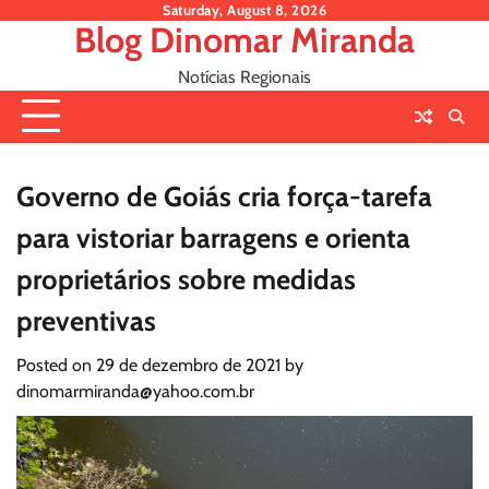
Skip
Saturday, August 8, 2026
Blog Dinomar Miranda
to
content
Notícias Regionais
Governo de Goiás cria força-tarefa
para vistoriar barragens e orienta
proprietários sobre medidas
preventivas
Posted on
29 de dezembro de 2021
by
dinomarmiranda@yahoo.com.br