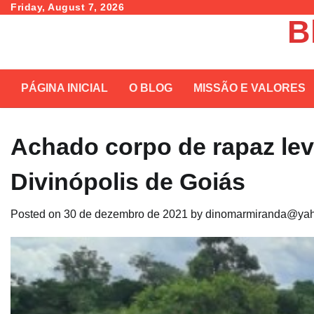
Skip
Friday, August 7, 2026
B
to
content
PÁGINA INICIAL
O BLOG
MISSÃO E VALORES
Achado corpo de rapaz le
Divinópolis de Goiás
Posted on
30 de dezembro de 2021
by
dinomarmiranda@yah