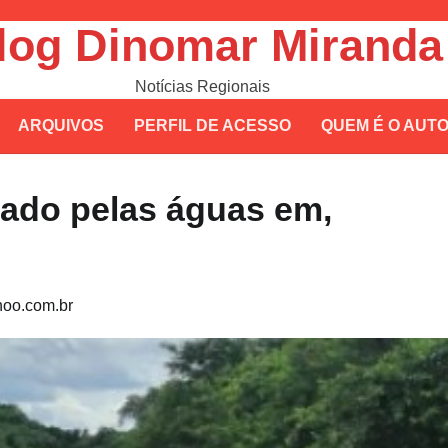
log Dinomar Miranda
Notícias Regionais
ARQUIVOS
PERFIL DE ACESSO
QUEM É O AUT
vado pelas águas em,
oo.com.br