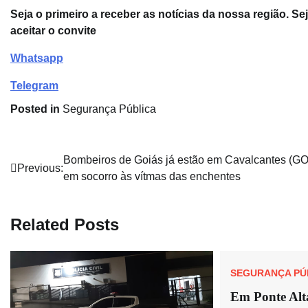
Seja o primeiro a receber as notícias da nossa região. S
aceitar o convite
Whatsapp
Telegram
Posted in
Segurança Pública
Navegação
Bombeiros de Goiás já estão em Cavalcantes (GO
Previous:
em socorro às vítmas das enchentes
de
Post
Related Posts
SEGURANÇA PÚ
Em Ponte Alt