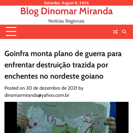
Skip
Saturday, August 8, 2026
Blog Dinomar Miranda
to
content
Notícias Regionais
Goinfra monta plano de guerra para
enfrentar destruição trazida por
enchentes no nordeste goiano
Posted on
30 de dezembro de 2021
by
dinomarmiranda@yahoo.com.br