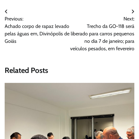
Navegação
Previous:
Next:
de
Achado corpo de rapaz levado
Trecho da GO-118 será
Post
pelas águas em, Divinópolis de
liberado para carros pequenos
Goiás
no dia 7 de janeiro; para
veículos pesados, em fevereiro
Related Posts