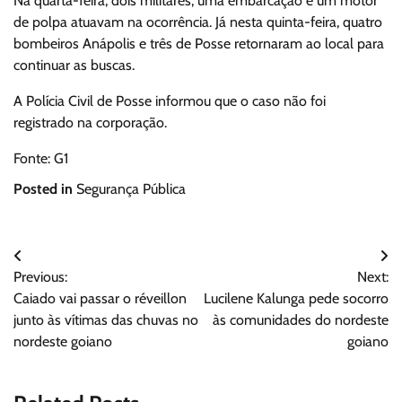
Na quarta-feira, dois militares, uma embarcação e um motor
de polpa atuavam na ocorrência. Já nesta quinta-feira, quatro
bombeiros Anápolis e três de Posse retornaram ao local para
continuar as buscas.
A Polícia Civil de Posse informou que o caso não foi
registrado na corporação.
Fonte: G1
Posted in
Segurança Pública
Navegação
Previous:
Next:
de
Caiado vai passar o réveillon
Lucilene Kalunga pede socorro
Post
junto às vítimas das chuvas no
às comunidades do nordeste
nordeste goiano
goiano