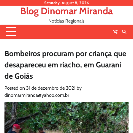
Skip
Saturday, August 8, 2026
Blog Dinomar Miranda
to
content
Notícias Regionais
Bombeiros procuram por criança que
desapareceu em riacho, em Guarani
de Goiás
Posted on
31 de dezembro de 2021
by
dinomarmiranda@yahoo.com.br