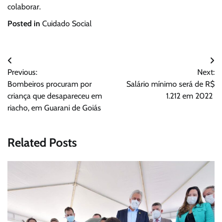
colaborar.
Posted in
Cuidado Social
Navegação
Previous:
Next:
de
Bombeiros procuram por
Salário mínimo será de R$
Post
criança que desapareceu em
1.212 em 2022
riacho, em Guarani de Goiás
Related Posts