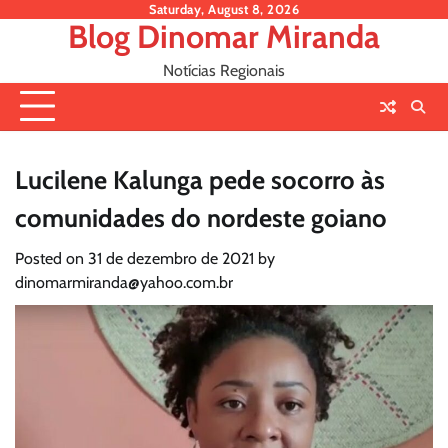
Skip
Saturday, August 8, 2026
Blog Dinomar Miranda
to
content
Notícias Regionais
Lucilene Kalunga pede socorro às
comunidades do nordeste goiano
Posted on
31 de dezembro de 2021
by
dinomarmiranda@yahoo.com.br