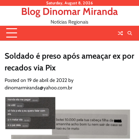
Skip
Saturday, August 8, 2026
Blog Dinomar Miranda
to
content
Notícias Regionais
Soldado é preso após ameaçar ex por
recados via Pix
Posted on
19 de abril de 2022
by
dinomarmiranda@yahoo.com.br