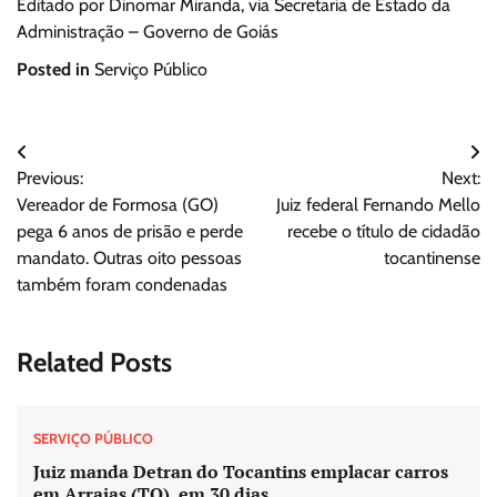
Editado por Dinomar Miranda, via Secretaria de Estado da
Administração – Governo de Goiás
Posted in
Serviço Público
Navegação
Previous:
Next:
de
Vereador de Formosa (GO)
Juiz federal Fernando Mello
Post
pega 6 anos de prisão e perde
recebe o título de cidadão
mandato. Outras oito pessoas
tocantinense
também foram condenadas
Related Posts
SERVIÇO PÚBLICO
Juiz manda Detran do Tocantins emplacar carros
em Arraias (TO), em 30 dias