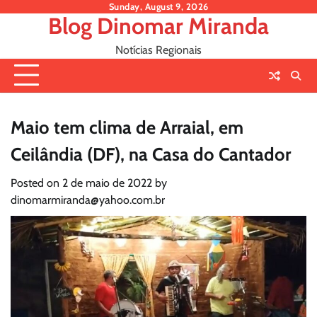
Skip
Sunday, August 9, 2026
Blog Dinomar Miranda
to
content
Notícias Regionais
Maio tem clima de Arraial, em
Ceilândia (DF), na Casa do Cantador
Posted on
2 de maio de 2022
by
dinomarmiranda@yahoo.com.br