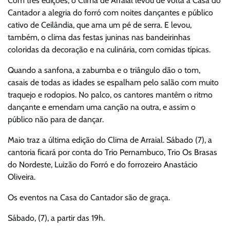
Com três edições, o Clima de Arraial levou de volta à Casa do
Cantador a alegria do forró com noites dançantes e público
cativo de Ceilândia, que ama um pé de serra. E levou,
também, o clima das festas juninas nas bandeirinhas
coloridas da decoração e na culinária, com comidas típicas.
Quando a sanfona, a zabumba e o triângulo dão o tom,
casais de todas as idades se espalham pelo salão com muito
traquejo e rodopios. No palco, os cantores mantêm o ritmo
dançante e emendam uma canção na outra, e assim o
público não para de dançar.
Maio traz a última edição do Clima de Arraial. Sábado (7), a
cantoria ficará por conta do Trio Pernambuco, Trio Os Brasas
do Nordeste, Luizão do Forró e do forrozeiro Anastácio
Oliveira.
Os eventos na Casa do Cantador são de graça.
Sábado, (7), a partir das 19h.