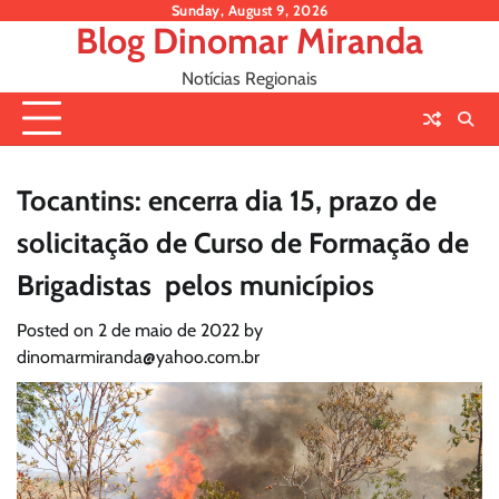
Skip
Sunday, August 9, 2026
Blog Dinomar Miranda
to
content
Notícias Regionais
Tocantins: encerra dia 15, prazo de
solicitação de Curso de Formação de
Brigadistas pelos municípios
Posted on
2 de maio de 2022
by
dinomarmiranda@yahoo.com.br