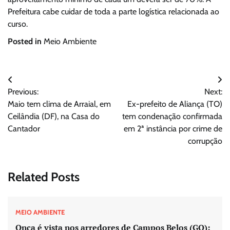
Prefeitura cabe cuidar de toda a parte logística relacionada ao
curso.
Posted in
Meio Ambiente
Navegação
Previous:
Next:
de
Maio tem clima de Arraial, em
Ex-prefeito de Aliança (TO)
Post
Ceilândia (DF), na Casa do
tem condenação confirmada
Cantador
em 2ª instância por crime de
corrupção
Related Posts
MEIO AMBIENTE
Onça é vista nos arredores de Campos Belos (GO);