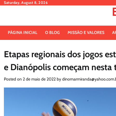
Skip
Saturday, August 8, 2026
to
content
PÁGINA INICIAL
O BLOG
MISSÃO E VALORES
A
Etapas regionais dos jogos est
e Dianópolis começam nesta te
Posted on
2 de maio de 2022
by
dinomarmiranda@yahoo.com.