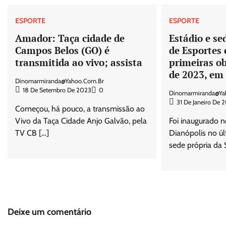
ESPORTE
ESPORTE
Amador: Taça cidade de
Estádio e se
Campos Belos (GO) é
de Esportes 
transmitida ao vivo; assista
primeiras o
de 2023, em
Dinomarmiranda@yahoo.com.br
18 De Setembro De 2023
0
Dinomarmiranda@ya
31 De Janeiro De 
Começou, há pouco, a transmissão ao
Vivo da Taça Cidade Anjo Galvão, pela
Foi inaugurado n
TV CB […]
Dianópolis no úl
sede própria da S
Deixe um comentário