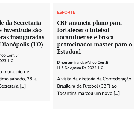
ESPORTE
de da Secretaria
CBF anuncia plano para
e Juventude são
fortalecer o futebol
bras inauguradas
tocantinense e busca
 Dianópolis (TO)
patrocinador master para o
Estadual
hoo.com.br
2023
0
Dinomarmiranda@yahoo.com.br
5 De Agosto De 2026
0
o município de
timo sábado, 28, a
A visita da diretoria da Confederação
ecretaria […]
Brasileira de Futebol (CBF) ao
Tocantins marcou um novo […]