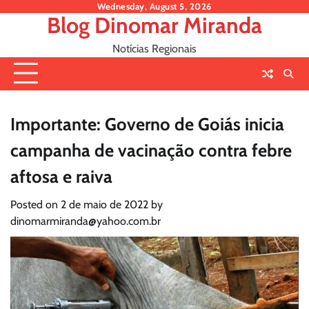
Skip
Wednesday, August 5, 2026
Blog Dinomar Miranda
to
content
Notícias Regionais
Importante: Governo de Goiás inicia
campanha de vacinação contra febre
aftosa e raiva
Posted on
2 de maio de 2022
by
dinomarmiranda@yahoo.com.br