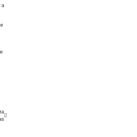
 a
 e
 e
o
ra
as