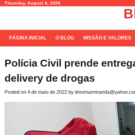
Skip
Thursday, August 6, 2026
B
to
content
PÁGINA INICIAL
O BLOG
MISSÃO E VALORES
Polícia Civil prende entreg
delivery de drogas
Posted on
4 de maio de 2022
by
dinomarmiranda@yahoo.co