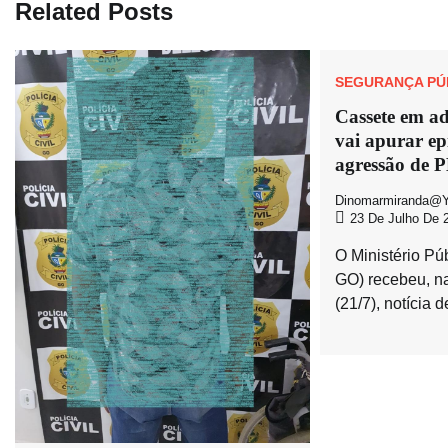
Related Posts
SEGURANÇA PÚ
Cassete em 
vai apurar ep
agressão de 
Dinomarmiranda@y
23 De Julho De 
O Ministério Pú
GO) recebeu, na
(21/7), notícia d