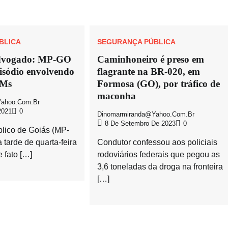
BLICA
SEGURANÇA PÚBLICA
advogado: MP-GO
Caminhoneiro é preso em
isódio envolvendo
flagrante na BR-020, em
PMs
Formosa (GO), por tráfico de
maconha
ahoo.com.br
2021
0
Dinomarmiranda@yahoo.com.br
8 De Setembro De 2023
0
blico de Goiás (MP-
 tarde de quarta-feira
Condutor confessou aos policiais
e fato […]
rodoviários federais que pegou as
3,6 toneladas da droga na fronteira
[…]