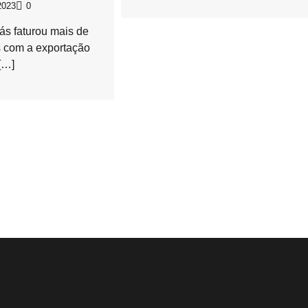
2023
0
ás faturou mais de
s com a exportação
[…]