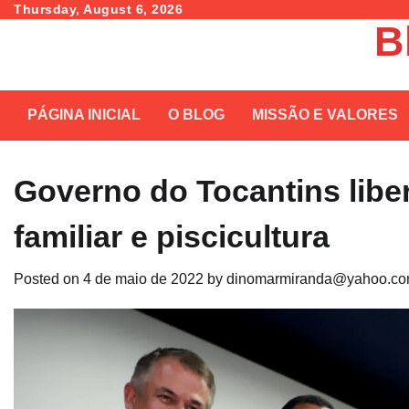
Skip
Thursday, August 6, 2026
B
to
content
PÁGINA INICIAL
O BLOG
MISSÃO E VALORES
Governo do Tocantins liber
familiar e piscicultura
Posted on
4 de maio de 2022
by
dinomarmiranda@yahoo.co