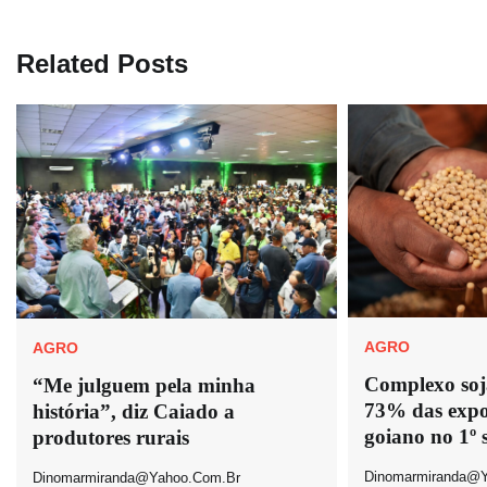
de
Post
Related Posts
AGRO
AGRO
Complexo soj
“Me julguem pela minha
73% das expo
história”, diz Caiado a
goiano no 1º 
produtores rurais
Dinomarmiranda@y
Dinomarmiranda@yahoo.com.br