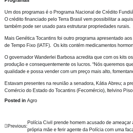
Programas
Um dos programas é o Programa Nacional de Crédito Fundiário
O crédito financiado pelo Terra Brasil vem possibilitar a aq
também pode ser usado para estruturar propriedades rurais.
Mais Genética Tocantins foi outro programa apresentado aos p
de Tempo Fixo (IATF). Os kits contém medicamentos hormona
O governador Wanderlei Barbosa acredita que com os kits os
produção e consequentemente os lucros. “Nós queremos que
qualidade e possa vender com um preço mais alto, fomentan
Estavam presentes na reunião a senadora, Kátia Abreu; a pre
Comércio do Estado do Tocantins (Fecomércio), Itelvino Piso
Posted in
Agro
Navegação
Polícia Civil prende homem acusado de ameaçar 
Previous:
própria mãe e ferir agente da Polícia com uma fac