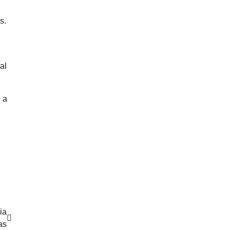
s.
al
 a
ia
as