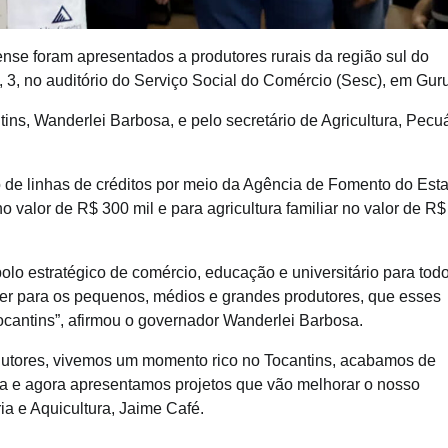
nse foram apresentados a produtores rurais da região sul do
, 3, no auditório do Serviço Social do Comércio (Sesc), em Guru
ns, Wanderlei Barbosa, e pelo secretário de Agricultura, Pecuá
 de linhas de créditos por meio da Agência de Fomento do Est
 valor de R$ 300 mil e para agricultura familiar no valor de R$
lo estratégico de comércio, educação e universitário para tod
zer para os pequenos, médios e grandes produtores, que esses
ocantins”, afirmou o governador Wanderlei Barbosa.
dutores, vivemos um momento rico no Tocantins, acabamos de
osa e agora apresentamos projetos que vão melhorar o nosso
ia e Aquicultura, Jaime Café.