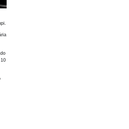
pi.
ria
ado
 10
o