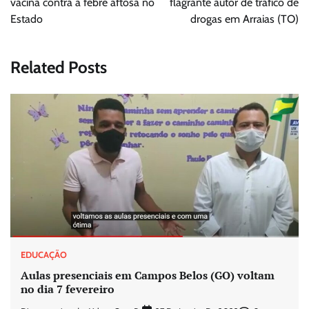
Post
vacina contra a febre aftosa no
flagrante autor de tráfico de
Estado
drogas em Arraias (TO)
Related Posts
EDUCAÇÃO
Aulas presenciais em Campos Belos (GO) voltam
no dia 7 fevereiro