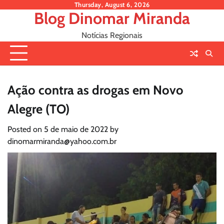
Skip
Thursday, August 6, 2026
Blog Dinomar Miranda
to
content
Notícias Regionais
Ação contra as drogas em Novo
Alegre (TO)
Posted on
5 de maio de 2022
by
dinomarmiranda@yahoo.com.br