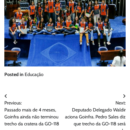
Posted in
Educação
Navegação
Previous:
Next:
de
Passado mais de 4 meses,
Deputado Delegado Waldir
Post
Goinfra ainda não terminou
aciona Goinfra. Pedro Sales diz
trecho da cratera da GO-118
que trecho da GO-118 será