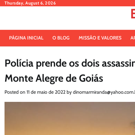
Skip
Thursday, August 6, 2026
to
content
PÁGINA INICIAL
O BLOG
MISSÃO E VALORES
A
Polícia prende os dois assass
Monte Alegre de Goiás
Posted on
11 de maio de 2022
by
dinomarmiranda@yahoo.com.