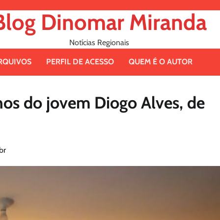
Blog Dinomar Miranda
Notícias Regionais
RQUIVOS
PERFIL DE ACESSO
QUEM É O AUTOR
inos do jovem Diogo Alves, de
br