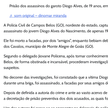
Prisão dos assassinos do garoto Diogo Alves, de 19 anos, e
♬ som original – dinomar miranda
A Polícia Civil de Campos Belos (GO), nordeste do estado, cap
assassinato do jovem Diogo Alves do Nascimento, de apenas 19
Ele foi morto a facadas, por dois “amigos”, enquanto bebiam de
dos Cavalos, município de Monte Alegre de Goiás (GO).
Segundo o delegado Jiovane Policena, após tomar conhecimento d
Belos, de forma obstinada e incansável, procederam investigações
suspeitos.
No decorrer das investigações, foi constatado que a vítima Dio
durante uma briga, foi assassinado, a facadas por seus amigos de
Depois de definida a autoria do crime e ante ao vasto acervo de
a decretação de prisão preventiva dos dois acusados, as quais f