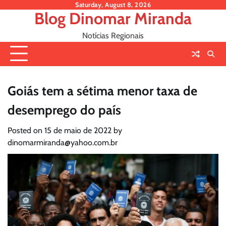
Skip
Saturday, August 8, 2026
Blog Dinomar Miranda
to
content
Notícias Regionais
Goiás tem a sétima menor taxa de
desemprego do país
Posted on
15 de maio de 2022
by
dinomarmiranda@yahoo.com.br