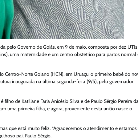
rada pelo Governo de Goiás, em 9 de maio, composta por dez UTIs
ins), uma maternidade e um centro obstétrico para partos normal 
al do Centro-Norte Goiano (HCN), em Uruaçu, o primeiro bebê do n
rutura inaugurada na última segunda-feira (9/5), pelo governador
lho de Katiliane Faria Anicésio Silva e de Paulo Sérgio Pereira d
am uma primeira filha, e agora, proveniente desta união nasce o
, mas que está muito feliz. “Agradecemos o atendimento e estamos
ulhoso pai, Paulo Sérgio.