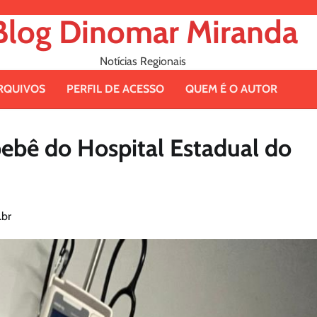
Blog Dinomar Miranda
Notícias Regionais
RQUIVOS
PERFIL DE ACESSO
QUEM É O AUTOR
bebê do Hospital Estadual do
br