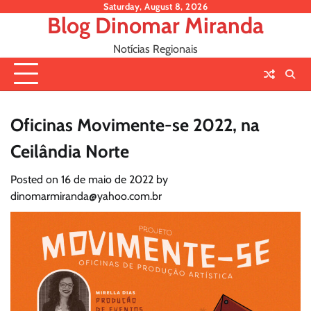
Skip
Saturday, August 8, 2026
Blog Dinomar Miranda
to
content
Notícias Regionais
Oficinas Movimente-se 2022, na
Ceilândia Norte
Posted on
16 de maio de 2022
by
dinomarmiranda@yahoo.com.br