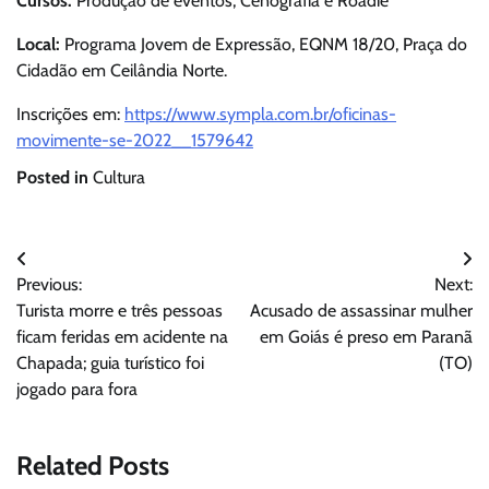
Cursos:
Produção de eventos, Cenografia e Roadie
Local:
Programa Jovem de Expressão, EQNM 18/20, Praça do
Cidadão em Ceilândia Norte.
Inscrições em:
https://www.sympla.com.br/oficinas-
movimente-se-2022__1579642
Posted in
Cultura
Navegação
Previous:
Next:
de
Turista morre e três pessoas
Acusado de assassinar mulher
Post
ficam feridas em acidente na
em Goiás é preso em Paranã
Chapada; guia turístico foi
(TO)
jogado para fora
Related Posts