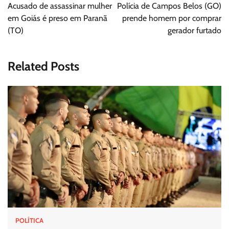
de
Acusado de assassinar mulher
Polícia de Campos Belos (GO)
Post
em Goiás é preso em Paranã
prende homem por comprar
(TO)
gerador furtado
Related Posts
POLÍTICA