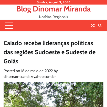
Skip
Sunday, August 9, 2026
Blog Dinomar Miranda
to
content
Notícias Regionais
Caiado recebe lideranças políticas
das regiões Sudoeste e Sudeste de
Goiás
Posted on
16 de maio de 2022
by
dinomarmiranda@yahoo.com.br