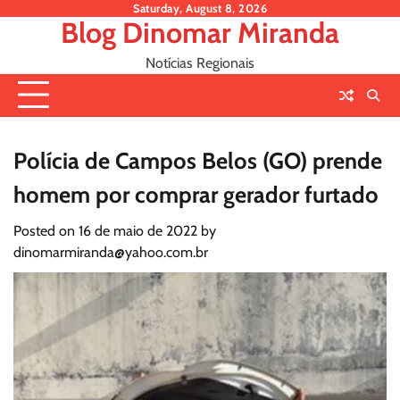
Skip
Saturday, August 8, 2026
Blog Dinomar Miranda
to
content
Notícias Regionais
Polícia de Campos Belos (GO) prende
homem por comprar gerador furtado
Posted on
16 de maio de 2022
by
dinomarmiranda@yahoo.com.br