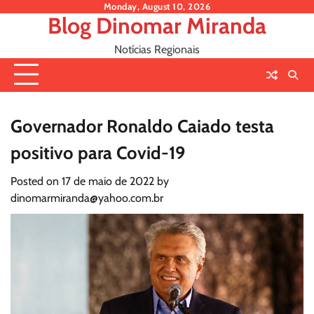
Skip
Monday, August 10, 2026
Blog Dinomar Miranda
to
content
Notícias Regionais
Governador Ronaldo Caiado testa
positivo para Covid-19
Posted on
17 de maio de 2022
by
dinomarmiranda@yahoo.com.br