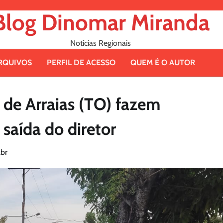
Blog Dinomar Miranda
Notícias Regionais
RQUIVOS
PERFIL DE ACESSO
QUEM É O AUTOR
 de Arraias (TO) fazem
saída do diretor
br