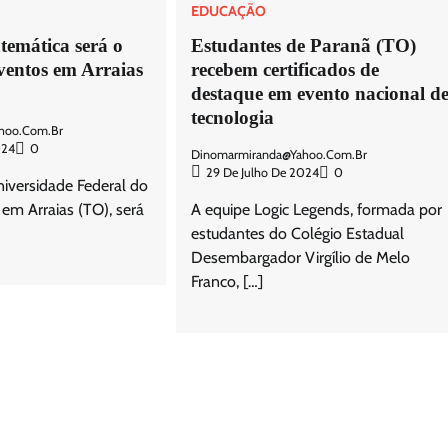
EDUCAÇÃO
emática será o
Estudantes de Paranã (TO)
eventos em Arraias
recebem certificados de
destaque em evento nacional d
tecnologia
hoo.com.br
024
0
Dinomarmiranda@yahoo.com.br
29 De Julho De 2024
0
versidade Federal do
 em Arraias (TO), será
A equipe Logic Legends, formada por
estudantes do Colégio Estadual
Desembargador Virgílio de Melo
Franco, […]