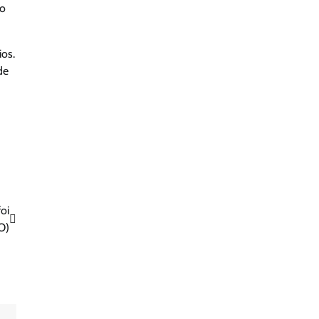
do
ios.
de
oi
O)