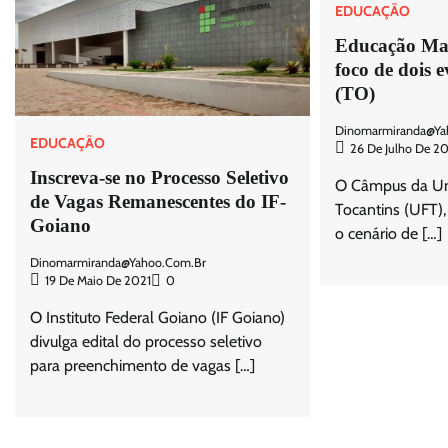
EDUCAÇÃO
Educação Mat
foco de dois 
(TO)
Dinomarmiranda@ya
EDUCAÇÃO
26 De Julho De 2
Inscreva-se no Processo Seletivo
O Câmpus da Uni
de Vagas Remanescentes do IF-
Tocantins (UFT),
Goiano
o cenário de […]
Dinomarmiranda@yahoo.com.br
19 De Maio De 2021
0
O Instituto Federal Goiano (IF Goiano)
divulga edital do processo seletivo
para preenchimento de vagas […]