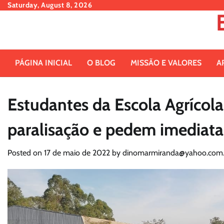
Skip
Saturday, August 8, 2026
to
content
PÁGINA INICIAL
O BLOG
MISSÃO E VALORES
A
Estudantes da Escola Agrícola
paralisação e pedem imediata 
Posted on
17 de maio de 2022
by
dinomarmiranda@yahoo.com.