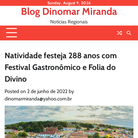
Skip
Sunday, August 9, 2026
Blog Dinomar Miranda
to
content
Notícias Regionais
Natividade festeja 288 anos com
Festival Gastronômico e Folia do
Divino
Posted on
2 de junho de 2022
by
dinomarmiranda@yahoo.com.br