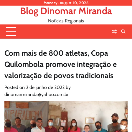
Skip
Monday, August 10, 2026
Blog Dinomar Miranda
to
content
Notícias Regionais
Com mais de 800 atletas, Copa
Quilombola promove integração e
valorização de povos tradicionais
Posted on
2 de junho de 2022
by
dinomarmiranda@yahoo.com.br