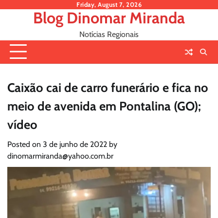
Skip
Friday, August 7, 2026
Blog Dinomar Miranda
to
content
Notícias Regionais
Caixão cai de carro funerário e fica no
meio de avenida em Pontalina (GO);
vídeo
Posted on
3 de junho de 2022
by
dinomarmiranda@yahoo.com.br