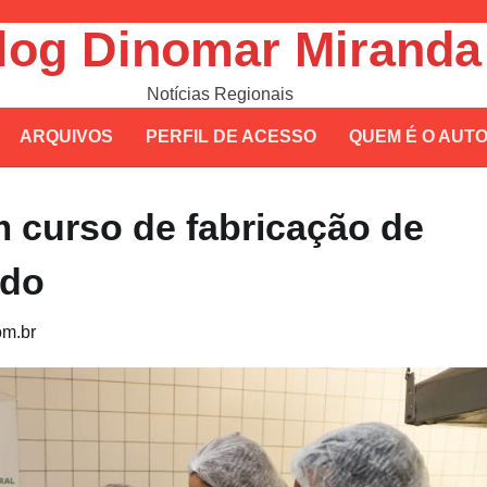
log Dinomar Miranda
Notícias Regionais
ARQUIVOS
PERFIL DE ACESSO
QUEM É O AUT
m curso de fabricação de
ado
m.br