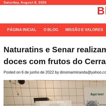
Skip
Saturday, August 8, 2026
B
to
content
PÁGINA INICIAL
O BLOG
MISSÃO E VALORES
Naturatins e Senar realiza
doces com frutos do Cerr
Posted on
6 de junho de 2022
by
dinomarmiranda@yahoo.co