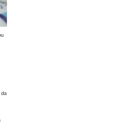
ou
 da
s