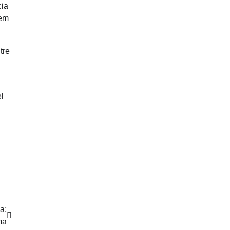
cia
rem
tre
l
a;
ma